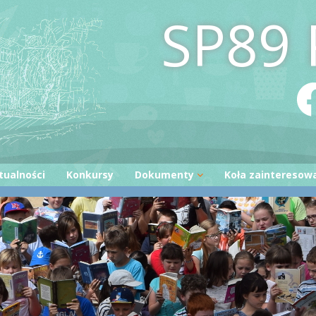
SP89 
tualności
Konkursy
Dokumenty
Koła zainteresow
Statut
Kodowanie
Program wychowawczo-
Otwieramy Księg
profilaktyczny
Bezpieczni w sieci
Załącznik nr 1 do SPWP
Kreatywna twórc
Załącznik nr 2 do SPWP
Mały czytelnik
Wniosek o wydanie opinii o
uczniu
e
Zajęcia ruchowe z