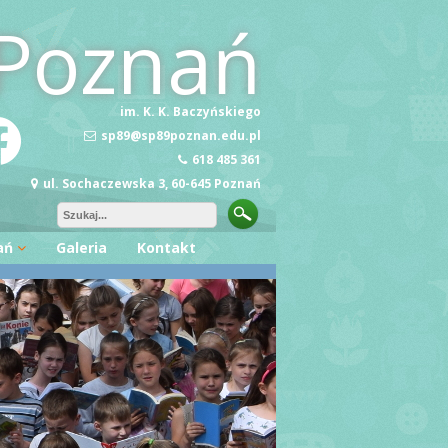
Poznań
im. K. K. Baczyńskiego
sp89@sp89poznan.edu.pl
618 485 361
ul. Sochaczewska 3, 60-645 Poznań
ań
Galeria
Kontakt
ę Wiedzy
zość