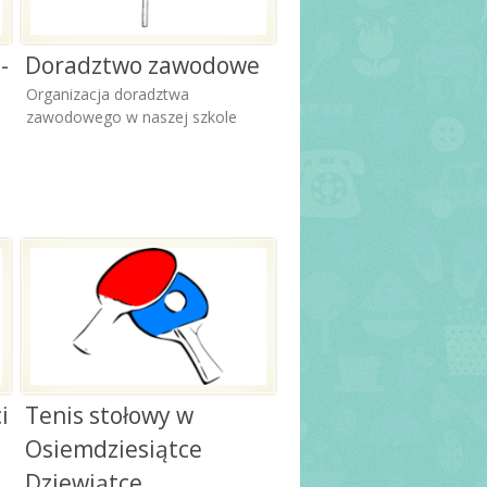
-
Doradztwo zawodowe
Organizacja doradztwa
zawodowego w naszej szkole
i
Tenis stołowy w
Osiemdziesiątce
Dziewiątce