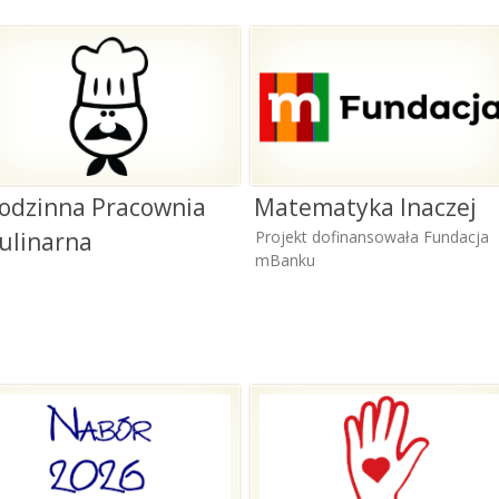
ks
Kl
ko
el
odzinna Pracownia
Matematyka Inaczej
ulinarna
Projekt dofinansowała Fundacja
mBanku