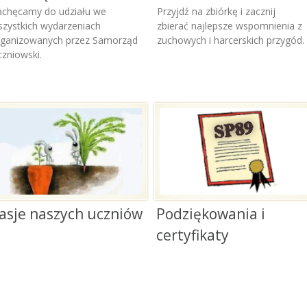
Klauzula informacyjna
Kl
achęcamy do udziału we
Przyjdź na zbiórkę i zacznij
og
zystkich wydarzeniach
zbierać najlepsze wspomnienia z
Deklaracja dostępności
Up
rganizowanych przez Samorząd
zuchowych i harcerskich przygód.
dz
Regulamin funkcjonowania
zniowski.
monitoringu wizyjnego
Fo
st
Regulamin zajęć na pływalni
Wi
Regulamin wypożyczania
bezpłatnych podręczników
Wi
dz
Regulamin korzystania z
szafek
Kl
in
Biuletyn Informacji
w
Publicznej
Kl
asje naszych uczniów
Podziękowania i
in
certyfikaty
Mo
ew
Kl
na
Kl