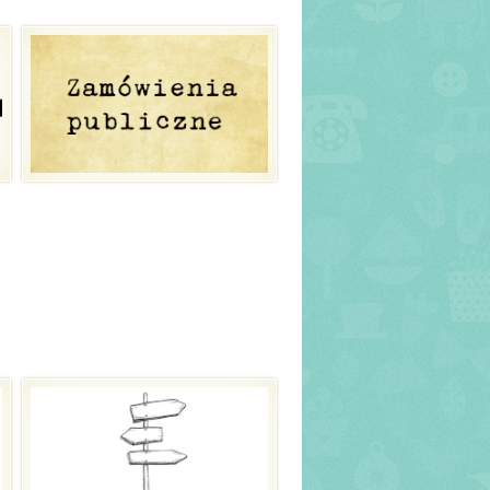
ięga wejść
auzula informacyjna –
respondencja
ektroniczna