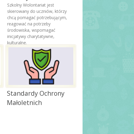
auzula informacyjna
Szkolny Wolontariat jest
ólna
skierowany do uczniów, którzy
oważnienie do odbioru
chcą pomagać potrzebującym,
iecka
reagować na potrzeby
środowiska, wspomagać
rmularz informacyjny o
anie zdrowia
inicjatywy charytatywne,
kulturalne.
zerunek dziecka
zerunek osób innych niż
ieci
auzula
formacyjna_wizerunek_strony
ww
auzula
Standardy Ochrony
formacyjna_kontrahenci
Małoletnich
nitoring wizyjny –
idencja wejść
auzula informacyjna –
bór
auzula informacyjna –