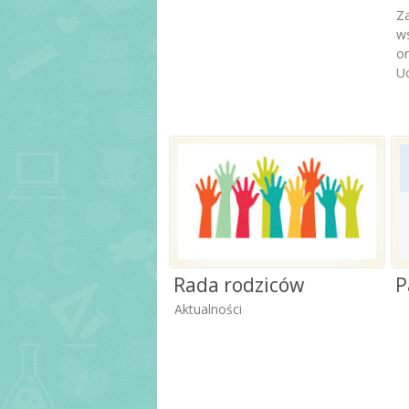
Z
ws
o
Uc
Rada rodziców
P
Aktualności