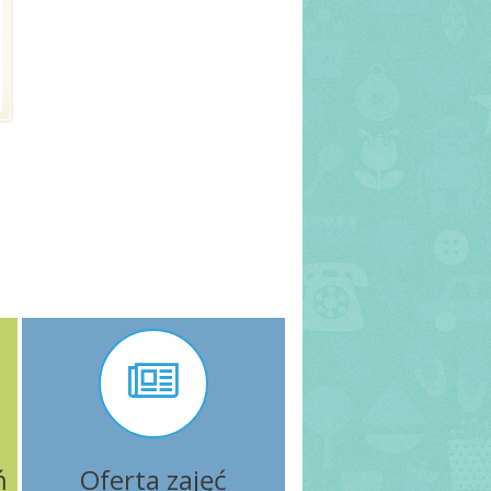
ń
Oferta zajęć