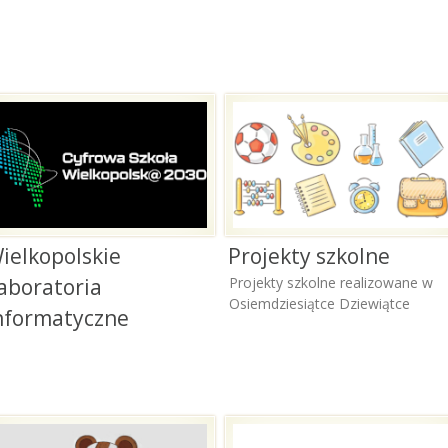
ielkopolskie
Projekty szkolne
aboratoria
Projekty szkolne realizowane w
Osiemdziesiątce Dziewiątce
nformatyczne