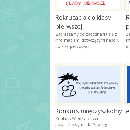
Rekrutacja do klasy
R
pierwszej
p
Zapraszamy do zapoznania się z
Z
informacjami dotyczącymi naboru
i
do klas pierwszych.
d
Konkurs międzyszkolny
A
Konkurs Wiedzy o cyklu
powieściowym J. K. Rowling