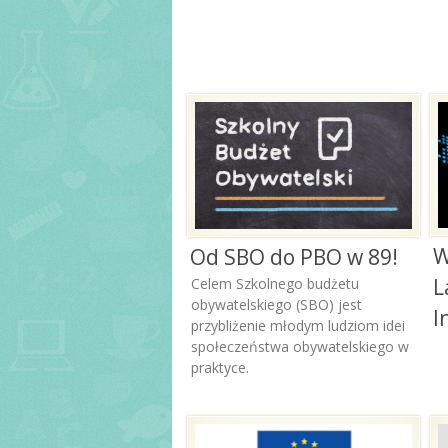
W
Od SBO do PBO w 89!
L
Celem Szkolnego budżetu
obywatelskiego (SBO) jest
I
przybliżenie młodym ludziom idei
społeczeństwa obywatelskiego w
praktyce.