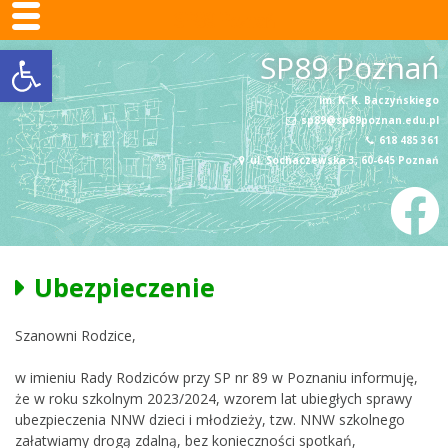
SP89 Poznań
Otwórz pasek narzędzi
Skip
SP89 Poznań
to
content
im. K. K. Baczyńskiego
sp89@sp89poznan.edu.pl
618 485 361
ul. Sochaczewska 3, 60-645 Poznań
Ubezpieczenie
Szanowni Rodzice,
w imieniu Rady Rodziców przy SP nr 89 w Poznaniu informuję,
że w roku szkolnym 2023/2024, wzorem lat ubiegłych sprawy
ubezpieczenia NNW dzieci i młodzieży, tzw. NNW szkolnego
załatwiamy drogą zdalną, bez konieczności spotkań,