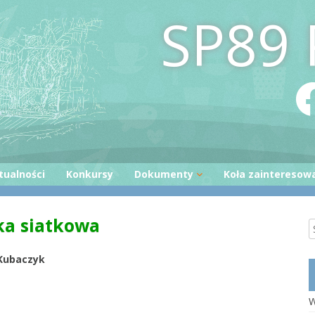
SP89 
tualności
Konkursy
Dokumenty
Koła zainteresow
Statut
Kodowanie
łka siatkowa
Program wychowawczo-
Otwieramy Księg
profilaktyczny
Bezpieczni w sieci
Załącznik nr 1 do SPWP
 Kubaczyk
Kreatywna twórc
Załącznik nr 2 do SPWP
Mały czytelnik
Wniosek o wydanie opinii o
W
uczniu
e
Zajęcia ruchowe z