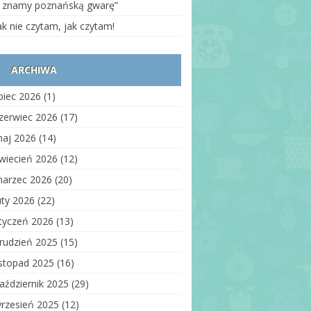
auzula informacyjna
 znamy poznańską gwarę”
ólna
ak nie czytam, jak czytam!
oważnienie do odbioru
iecka
ARCHIWA
rmularz informacyjny o
anie zdrowia
ipiec 2026
(1)
zerunek dziecka
zerwiec 2026
(17)
zerunek osób innych niż
aj 2026
(14)
ieci
wiecień 2026
(12)
auzula
formacyjna_wizerunek_strony
arzec 2026
(20)
ww
uty 2026
(22)
auzula
formacyjna_kontrahenci
tyczeń 2026
(13)
nitoring wizyjny –
rudzień 2025
(15)
idencja wejść
istopad 2025
(16)
auzula informacyjna –
aździernik 2025
(29)
bór
rzesień 2025
(12)
auzula informacyjna –