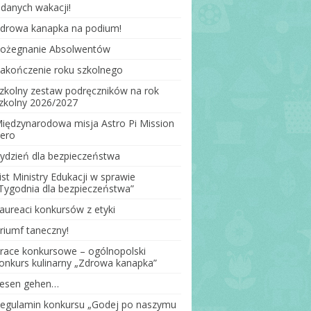
danych wakacji!
drowa kanapka na podium!
Lekturki
ożegnanie Absolwentów
zej
akończenie roku szkolnego
strej
zkolny zestaw podręczników na rok
zkolny 2026/2027
różni, a
iędzynarodowa misja Astro Pi Mission
ero
ydzień dla bezpieczeństwa
ist Ministry Edukacji w sprawie
iłka
Tygodnia dla bezpieczeństwa”
aureaci konkursów z etyki
iłka
riumf taneczny!
nej
race konkursowe – ogólnopolski
onkurs kulinarny „Zdrowa kanapka”
esen gehen…
egulamin konkursu „Godej po naszymu