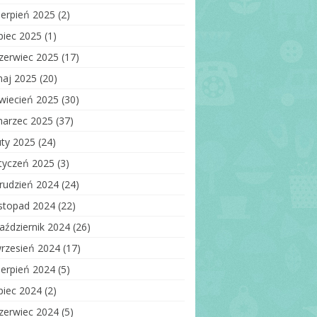
ięga wejść
ierpień 2025
(2)
auzula informacyjna –
ipiec 2025
(1)
respondencja
ektroniczna
zerwiec 2025
(17)
aj 2025
(20)
wiecień 2025
(30)
arzec 2025
(37)
uty 2025
(24)
tyczeń 2025
(3)
rudzień 2024
(24)
istopad 2024
(22)
aździernik 2024
(26)
rzesień 2024
(17)
ierpień 2024
(5)
ipiec 2024
(2)
zerwiec 2024
(5)