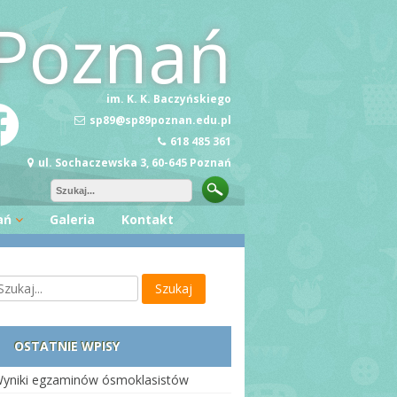
Poznań
im. K. K. Baczyńskiego
sp89@sp89poznan.edu.pl
618 485 361
ul. Sochaczewska 3, 60-645 Poznań
ań
Galeria
Kontakt
ę Wiedzy
zość
OSTATNIE WPISY
yniki egzaminów ósmoklasistów