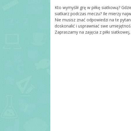
Kto wymyślił grę w piłkę siatkową? Gdzie
Sekretariat
siatkarz podczas meczu? Ile mierzy naj
RODO
Nie musisz znać odpowiedzi na te pytani
doskonalić i usprawniać swe umiejętnośc
Pedagog i psycho
Zapraszamy na zajęcia z piłki siatkowej
Biblioteka
Świetlica szkolna
Pielęgniarka szk
Rada rodziców
Kadra