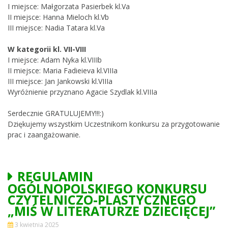
I miejsce: Małgorzata Pasierbek kl.Va
II miejsce: Hanna Mieloch kl.Vb
III miejsce: Nadia Tatara kl.Va
W kategorii kl. VII-VIII
I miejsce: Adam Nyka kl.VIIIb
II miejsce: Maria Fadieieva kl.VIIIa
III miejsce: Jan Jankowski kl.VIIIa
Wyróżnienie przyznano Agacie Szydlak kl.VIIIa
Serdecznie GRATULUJEMY!!!:)
Dziękujemy wszystkim Uczestnikom konkursu za przygotowanie
prac i zaangażowanie.
REGULAMIN
OGÓLNOPOLSKIEGO KONKURSU
CZYTELNICZO-PLASTYCZNEGO
„MIŚ W LITERATURZE DZIECIĘCEJ”
3 kwietnia 2025