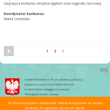
Zwycięzca konkursu otrzyma dyplom oraz nagrodę rzeczową
Koordynator konkursu:
Marta Ciesielska
1
2
3
Szkoła Podstawowa nr 89 jest placówką publiczną,
prowadzoną przez Urząd Miasta Poznania,
w której nadzór pedagogiczny sprawuje
Wielkopolski Kurator Oświaty.
Ta strona korzysta z ciasteczek. Dalsze korzystanie ze strony
oznacza, że zgadzasz się na ich użycie.