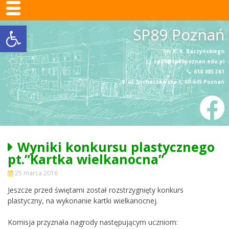
SP89 Poznań
Otwórz pasek narzędzi
Skip
SP89 Poznań
to
content
im. K. K. Baczyńskiego
sp89@sp89poznan.edu.pl
618 485 361
ul. Sochaczewska 3, 60-645 Poznań
Wyniki konkursu plastycznego
pt.”Kartka wielkanocna”
25 marca 2016
Jeszcze przed świętami został rozstrzygnięty konkurs
plastyczny, na wykonanie kartki wielkanocnej.
Komisja przyznała nagrody następującym uczniom: