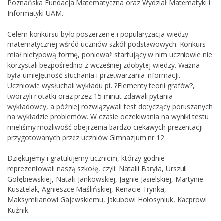
Poznańska Fundacja Matematyczna oraz Wydział Matematyki i
Informatyki UAM.
Celem konkursu było poszerzenie i popularyzacja wiedzy
matematycznej wśród uczniów szkół podstawowych. Konkurs
miał nietypową formę, ponieważ startujący w nim uczniowie nie
korzystali bezpośrednio z wcześniej zdobytej wiedzy. Ważna
była umiejętność słuchania i przetwarzania informacji.
Uczniowie wysłuchali wykładu pt. ?Elementy teorii grafów?,
tworzyli notatki oraz przez 15 minut zdawali pytania
wykładowcy, a później rozwiązywali test dotyczący poruszanych
na wykładzie problemów. W czasie oczekiwania na wyniki testu
mieliśmy możliwość obejrzenia bardzo ciekawych prezentacji
przygotowanych przez uczniów Gimnazjum nr 12.
Dziękujemy i gratulujemy uczniom, którzy godnie
reprezentowali naszą szkołę, czyli: Natalii Baryła, Urszuli
Gołębiewskiej, Natalii Jankowskiej, Jagnie Jasielskiej, Martynie
Kusztelak, Agnieszce Maślińskiej, Renacie Trynka,
Maksymilianowi Gajewskiemu, Jakubowi Hołosyniuk, Kacprowi
Kuźnik.