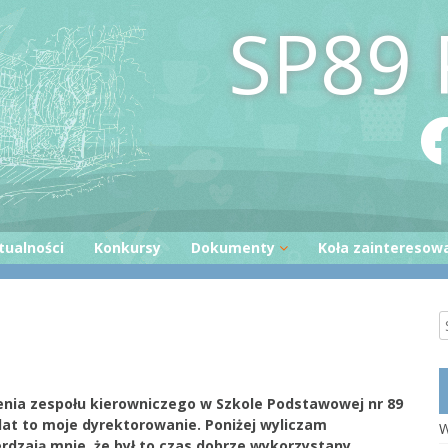
SP89 
tualności
Konkursy
Dokumenty
Koła zainteresow
Statut
Kodowanie
Program wychowawczo-
Otwieramy Księg
profilaktyczny
Bezpieczni w sieci
Załącznik nr 1 do SPWP
Kreatywna twórc
Załącznik nr 2 do SPWP
rzenia zespołu kierowniczego w Szkole Podstawowej nr 89
Mały czytelnik
lat to moje dyrektorowanie. Poniżej wyliczam
Wniosek o wydanie opinii o
W
uczniu
erdzają mnie, że był to czas dobrze wykorzystany.
e
Zajęcia ruchowe z