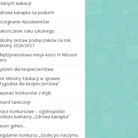
danych wakacji!
drowa kanapka na podium!
Lekturki
ożegnanie Absolwentów
zej
akończenie roku szkolnego
strej
zkolny zestaw podręczników na rok
zkolny 2026/2027
różni, a
iędzynarodowa misja Astro Pi Mission
ero
ydzień dla bezpieczeństwa
ist Ministry Edukacji w sprawie
iłka
Tygodnia dla bezpieczeństwa”
aureaci konkursów z etyki
iłka
riumf taneczny!
nej
race konkursowe – ogólnopolski
onkurs kulinarny „Zdrowa kanapka”
esen gehen…
egulamin konkursu „Godej po naszymu