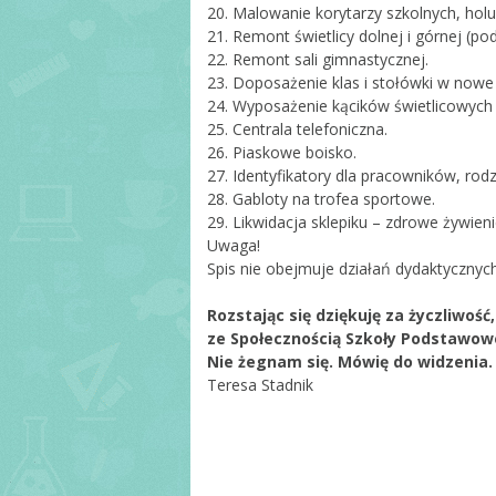
20. Malowanie korytarzy szkolnych, holu 
21. Remont świetlicy dolnej i górnej (po
22. Remont sali gimnastycznej.
23. Doposażenie klas i stołówki w nowe
24. Wyposażenie kącików świetlicowych w 
25. Centrala telefoniczna.
26. Piaskowe boisko.
27. Identyfikatory dla pracowników, rodz
28. Gabloty na trofea sportowe.
29. Likwidacja sklepiku – zdrowe żywieni
Uwaga!
Spis nie obejmuje działań dydaktycznych
Rozstając się dziękuję za życzliwoś
ze Społecznością Szkoły Podstawowe
Nie żegnam się. Mówię do widzenia.
Teresa Stadnik