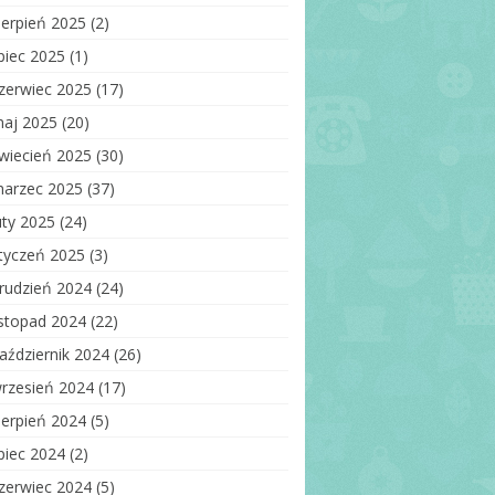
ięga wejść
ierpień 2025
(2)
auzula informacyjna –
ipiec 2025
(1)
respondencja
ektroniczna
zerwiec 2025
(17)
aj 2025
(20)
wiecień 2025
(30)
arzec 2025
(37)
uty 2025
(24)
tyczeń 2025
(3)
rudzień 2024
(24)
istopad 2024
(22)
aździernik 2024
(26)
rzesień 2024
(17)
ierpień 2024
(5)
ipiec 2024
(2)
zerwiec 2024
(5)