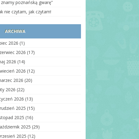
auzula informacyjna
 znamy poznańską gwarę”
ólna
ak nie czytam, jak czytam!
oważnienie do odbioru
iecka
ARCHIWA
rmularz informacyjny o
anie zdrowia
ipiec 2026
(1)
zerunek dziecka
zerwiec 2026
(17)
zerunek osób innych niż
aj 2026
(14)
ieci
wiecień 2026
(12)
auzula
formacyjna_wizerunek_strony
arzec 2026
(20)
ww
uty 2026
(22)
auzula
formacyjna_kontrahenci
tyczeń 2026
(13)
nitoring wizyjny –
rudzień 2025
(15)
idencja wejść
istopad 2025
(16)
auzula informacyjna –
aździernik 2025
(29)
bór
rzesień 2025
(12)
auzula informacyjna –