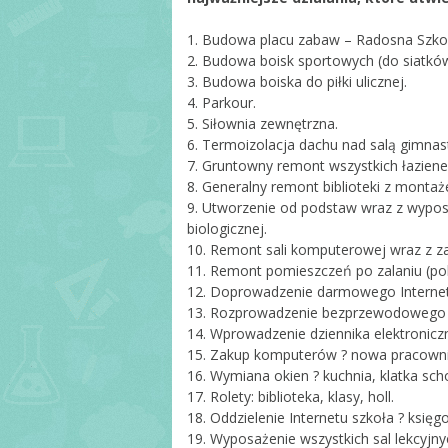
Sekretariat
1. Budowa placu zabaw – Radosna Szko
2. Budowa boisk sportowych (do siatków
RODO
3. Budowa boiska do piłki ulicznej.
Pedagog i psycho
4. Parkour.
5. Siłownia zewnętrzna.
Biblioteka
6. Termoizolacja dachu nad salą gimnas
Świetlica szkolna
7. Gruntowny remont wszystkich łazienek 
8. Generalny remont biblioteki z montaż
Pielęgniarka szk
9. Utworzenie od podstaw wraz z wypos
biologicznej.
Rada rodziców
10. Remont sali komputerowej wraz z z
Kadra
11. Remont pomieszczeń po zalaniu (pokó
12. Doprowadzenie darmowego Interne
13. Rozprowadzenie bezprzewodowego I
14. Wprowadzenie dziennika elektronicz
15. Zakup komputerów ? nowa pracowni
16. Wymiana okien ? kuchnia, klatka sc
17. Rolety: biblioteka, klasy, holl.
18. Oddzielenie Internetu szkoła ? księg
19. Wyposażenie wszystkich sal lekcyjnyc