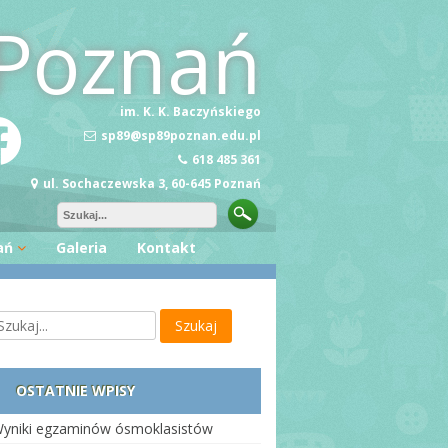
Poznań
im. K. K. Baczyńskiego
sp89@sp89poznan.edu.pl
618 485 361
ul. Sochaczewska 3, 60-645 Poznań
ań
Galeria
Kontakt
ę Wiedzy
zość
OSTATNIE WPISY
yniki egzaminów ósmoklasistów