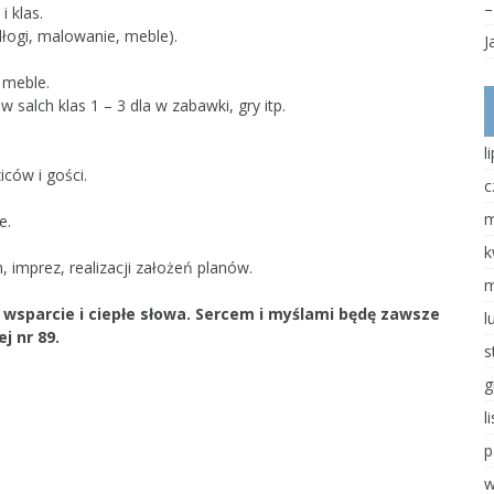
Klauzula informacyjna
Kl
–
i klas.
og
dłogi, malowanie, meble).
J
Deklaracja dostępności
Up
dz
Regulamin funkcjonowania
 meble.
monitoringu wizyjnego
salch klas 1 – 3 dla w zabawki, gry itp.
Fo
st
Regulamin zajęć na pływalni
l
Wi
Regulamin wypożyczania
iców i gości.
c
bezpłatnych podręczników
Wi
m
e.
dz
Regulamin korzystania z
szafek
k
Kl
, imprez, realizacji założeń planów.
in
Biuletyn Informacji
m
w
Publicznej
ć, wsparcie i ciepłe słowa. Sercem i myślami będę zawsze
l
Kl
j nr 89.
in
s
Mo
g
ew
l
Kl
p
na
w
Kl