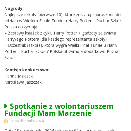
Nagrody:
Najlepsze szkoły (pierwsze 10), które zostaną zaproszone do
udziału w Wielkim Finale Turnieju Harry Potter – Puchar Szkół –
Polska otrzymają:
– Zestawy książek z cyklu Harry Potter + gadżety ze świata
Harry?ego Pottera (dla każdego reprezentanta szkoły).
– Uczestnik (szkoła), która wygra Wielki Finał Turnieju Harry
Potter – Puchar Szkół ? Polska otrzymuje dodatkowo Puchar
Szkół!
Komisja konkursowa:
Hanna Jasiczak
Mirosława Jaszczak
Spotkanie z wolontariuszem
Fundacji Mam Marzenie
29 października 2024
Dnia 23 października 2024 roku gościliśmy w naszej szkole