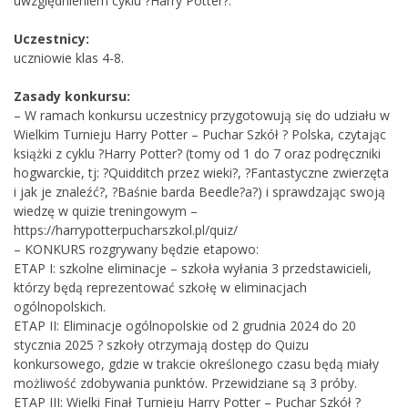
uwzględnieniem cyklu ?Harry Potter?.
Uczestnicy:
uczniowie klas 4-8.
Zasady konkursu:
– W ramach konkursu uczestnicy przygotowują się do udziału w
Wielkim Turnieju Harry Potter – Puchar Szkół ? Polska, czytając
książki z cyklu ?Harry Potter? (tomy od 1 do 7 oraz podręczniki
hogwarckie, tj: ?Quidditch przez wieki?, ?Fantastyczne zwierzęta
i jak je znaleźć?, ?Baśnie barda Beedle?a?) i sprawdzając swoją
wiedzę w quizie treningowym –
https://harrypotterpucharszkol.pl/quiz/
– KONKURS rozgrywany będzie etapowo:
ETAP I: szkolne eliminacje – szkoła wyłania 3 przedstawicieli,
którzy będą reprezentować szkołę w eliminacjach
ogólnopolskich.
ETAP II: Eliminacje ogólnopolskie od 2 grudnia 2024 do 20
stycznia 2025 ? szkoły otrzymają dostęp do Quizu
konkursowego, gdzie w trakcie określonego czasu będą miały
możliwość zdobywania punktów. Przewidziane są 3 próby.
ETAP III: Wielki Finał Turnieju Harry Potter – Puchar Szkół ?