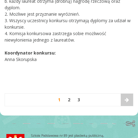
b. każdy laureat otrzyma (drobną) nagrodę rzeczową oraz
dyplom.
2. Możliwe jest przyznanie wyróżnień.
3. Wszyscy uczestnicy konkursu otrzymają dyplomy za udział w
konkursie.
4. Komisja konkursowa zastrzega sobie możliwość
niewyłonienia jednego z laureatów.
Koordynator konkursu:
Anna Skorupska
1
2
3
Szkoła Podstawowa nr 89 jest placówką publiczną,