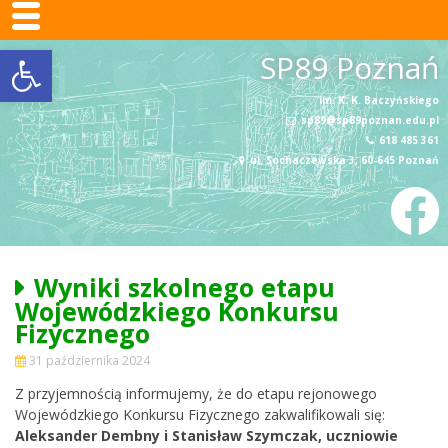
SP89 Poznań
Otwórz pasek narzędzi
Skip
SP89 Poznań
to
content
im. K. K. Baczyńskiego
sp89@sp89poznan.edu.pl
618 485 361
ul. Sochaczewska 3, 60-645 Poznań
Wyniki szkolnego etapu
Wojewódzkiego Konkursu
Fizycznego
31 października 2024
Z przyjemnością informujemy, że do etapu rejonowego
Wojewódzkiego Konkursu Fizycznego zakwalifikowali się:
Aleksander Dembny i Stanisław Szymczak, uczniowie