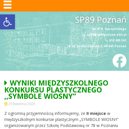
SP89 Poznań
Otwórz pasek narzędzi
Skip
SP89 Poznań
to
content
im. K. K. Baczyńskiego
sp89@sp89poznan.edu.pl
618 485 361
ul. Sochaczewska 3, 60-645 Poznań
WYNIKI MIĘDZYSZKOLNEGO
KONKURSU PLASTYCZNEGO
,,SYMBOLE WIOSNY”
29 kwietnia 2025
Z ogromną przyjemnością informujemy, że
II miejsce
w
międzyszkolnym konkursie plastycznym „SYMBOLE WIOSNY”
organizowanym przez Szkołę Podstawową nr 78 w Poznaniu