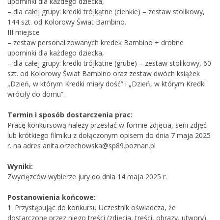
upominki dla każdego dziecka,
– dla całej grupy: kredki trójkątne (cienkie) – zestaw stolikowy,
144 szt. od Kolorowy Świat Bambino.
III miejsce
– zestaw personalizowanych kredek Bambino + drobne
upominki dla każdego dziecka,
– dla całej grupy: kredki trójkątne (grube) – zestaw stolikowy, 60
szt. od Kolorowy Świat Bambino oraz zestaw dwóch książek
„Dzień, w którym Kredki miały dość” i „Dzień, w którym Kredki
wróciły do domu”.
Termin i sposób dostarczenia prac:
Pracę konkursową należy przesłać w formie zdjęcia, serii zdjęć
lub krótkiego filmiku z dołączonym opisem do dnia 7 maja 2025
r. na adres anita.orzechowska@sp89.poznan.pl
Wyniki:
Zwycięzców wybierze jury do dnia 14 maja 2025 r.
Postanowienia końcowe:
1. Przystępując do konkursu Uczestnik oświadcza, że
dostarczone przez niego treści (zdjęcia, treści, obrazy, utwory)