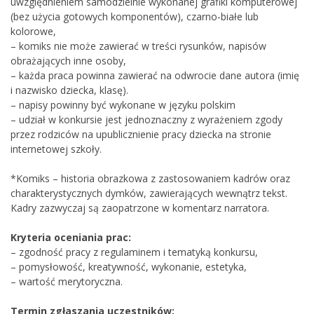
uwzględnieniem samodzielnie wykonanej grafiki komputerowej
(bez użycia gotowych komponentów), czarno-białe lub
kolorowe,
– komiks nie może zawierać w treści rysunków, napisów
obrażających inne osoby,
– każda praca powinna zawierać na odwrocie dane autora (imię
i nazwisko dziecka, klasę).
– napisy powinny być wykonane w języku polskim
– udział w konkursie jest jednoznaczny z wyrażeniem zgody
przez rodziców na upublicznienie pracy dziecka na stronie
internetowej szkoły.
*Komiks – historia obrazkowa z zastosowaniem kadrów oraz
charakterystycznych dymków, zawierających wewnątrz tekst.
Kadry zazwyczaj są zaopatrzone w komentarz narratora.
Kryteria oceniania prac:
– zgodność pracy z regulaminem i tematyką konkursu,
– pomysłowość, kreatywność, wykonanie, estetyka,
– wartość merytoryczna.
Termin zgłaszania uczestników: