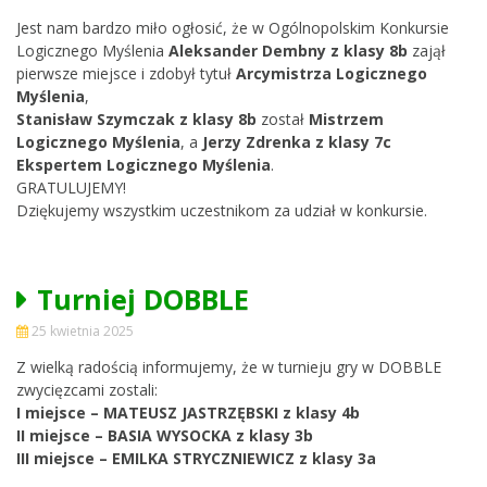
Jest nam bardzo miło ogłosić, że w Ogólnopolskim Konkursie
Logicznego Myślenia
Aleksander Dembny z klasy 8b
zajął
pierwsze miejsce i zdobył tytuł
Arcymistrza Logicznego
Myślenia
,
Stanisław Szymczak z klasy 8b
został
Mistrzem
Logicznego Myślenia
, a
Jerzy Zdrenka z klasy 7c
Ekspertem Logicznego Myślenia
.
GRATULUJEMY!
Dziękujemy wszystkim uczestnikom za udział w konkursie.
Turniej DOBBLE
25 kwietnia 2025
Z wielką radością informujemy, że w turnieju gry w DOBBLE
zwycięzcami zostali:
I miejsce – MATEUSZ JASTRZĘBSKI z klasy 4b
II miejsce – BASIA WYSOCKA z klasy 3b
III miejsce – EMILKA STRYCZNIEWICZ z klasy 3a