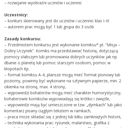
– rozwijanie wyobraźni uczniów i uczennic
Uczestnicy:
– konkurs skierowany jest do uczniów i uczennic klas I-III
– autorem prac mogą być 1 lub grupa do 3 osób
Zasady konkursu:
– Przedmiotem konkursu jest wykonanie komiksu* pt. “Misja –
Dobry Uczynek”. Komiks ma przedstawiać historię, dotyczącą
pomocy słabszym lub promowania dobrych uczynków jak np.
dbanie o planetę lub pomoc starszym osobom, pomoc w
kłopotach itp.
– format komiksu A-4, plansze mogą mieć format pionowy lub
poziomy, powinny być wykonane na sztywnym papierze, min. 2
okienka na stronę, max. 4 strony,
– wypowiedzi bohaterów mogą mieć charakter humorystyczny,
bohaterowie komiksów wypowiadają się krótko i zwięźle,
– wypowiedzi mają być umieszczone w tzw. „dymkach” lub jako
komentarz pisany ciągłym tekstem w ramkach,
– praca może składać się z jednej lub kilku zamkniętych historii,
– technika wykonania prac: rysunek, malarstwo, grafika z