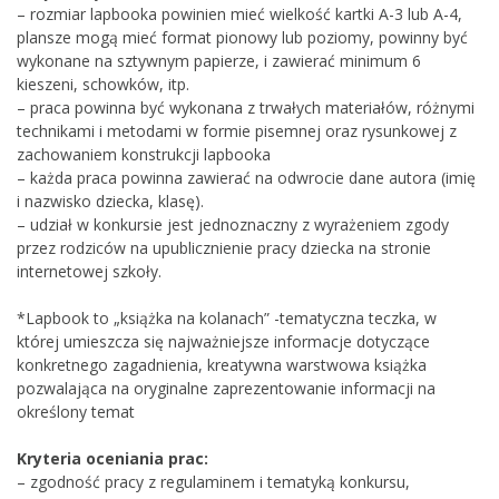
– rozmiar lapbooka powinien mieć wielkość kartki A-3 lub A-4,
plansze mogą mieć format pionowy lub poziomy, powinny być
wykonane na sztywnym papierze, i zawierać minimum 6
kieszeni, schowków, itp.
– praca powinna być wykonana z trwałych materiałów, różnymi
technikami i metodami w formie pisemnej oraz rysunkowej z
zachowaniem konstrukcji lapbooka
– każda praca powinna zawierać na odwrocie dane autora (imię
i nazwisko dziecka, klasę).
– udział w konkursie jest jednoznaczny z wyrażeniem zgody
przez rodziców na upublicznienie pracy dziecka na stronie
internetowej szkoły.
*Lapbook to „książka na kolanach” -tematyczna teczka, w
której umieszcza się najważniejsze informacje dotyczące
konkretnego zagadnienia, kreatywna warstwowa książka
pozwalająca na oryginalne zaprezentowanie informacji na
określony temat
Kryteria oceniania prac:
– zgodność pracy z regulaminem i tematyką konkursu,