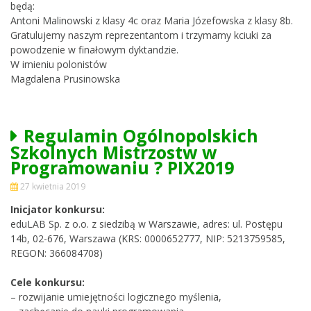
będą:
Antoni Malinowski z klasy 4c oraz Maria Józefowska z klasy 8b.
Gratulujemy naszym reprezentantom i trzymamy kciuki za
powodzenie w finałowym dyktandzie.
W imieniu polonistów
Magdalena Prusinowska
Regulamin Ogólnopolskich
Szkolnych Mistrzostw w
Programowaniu ? PIX2019
27 kwietnia 2019
Inicjator konkursu:
eduLAB Sp. z o.o. z siedzibą w Warszawie, adres: ul. Postępu
14b, 02-676, Warszawa (KRS: 0000652777, NIP: 5213759585,
REGON: 366084708)
Cele konkursu:
– rozwijanie umiejętności logicznego myślenia,