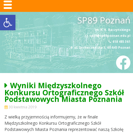
SP89 Poznań
Otwórz pasek narzędzi
Skip
SP89 Poznań
to
content
im. K. K. Baczyńskiego
sp89@sp89poznan.edu.pl
618 485 361
ul. Sochaczewska 3, 60-645 Poznań
Wyniki Międzyszkolnego
Konkursu Ortograficznego Szkół
Podstawowych Miasta Poznania
30 kwietnia 2019
Z wielką przyjemnością informujemy, że w finale
Międzyszkolnego Konkursu Ortograficznego Szkół
Podstawowych Miasta Poznania reprezentować naszą Szkołę