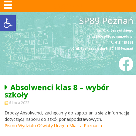
SP89 Poznań
Otwórz pasek narzędzi
Skip
SP89 Poznań
to
content
im. K. K. Baczyńskiego
sp89@sp89poznan.edu.pl
618 485 361
ul. Sochaczewska 3, 60-645 Poznań
Absolwenci klas 8 – wybór
szkoły
6 lipca 2023
Drodzy Absolwenci, zachęcamy do zapoznania się z informacją
dotyczącą naboru do szkół ponadpodstawowych.
Pismo Wydziału Oświaty Urzędu Miasta Poznania