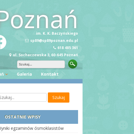
Poznań
im. K. K. Baczyńskiego
sp89@sp89poznan.edu.pl
618 485 361
ul. Sochaczewska 3, 60-645 Poznań
ań
Galeria
Kontakt
ę Wiedzy
zość
OSTATNIE WPISY
yniki egzaminów ósmoklasistów