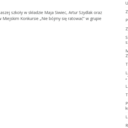
U
elementami jogi
Regulamin Oceniania
Z
szej szkoły w składzie Maja Siwiec, Artur Szydlak oraz
Zachowania Uczniów
CZYTAM Z KLASĄ. 
spod chmurki
w Miejskim Konkursie „Nie bójmy się ratować” w grupie
P
Regulamin Szkolnego Klubu
Wolontariatu
Matematyka Inac
log szkolny
Z
Zasady monitorowania i
Łamigłówki dla by
S
oceniania uczniów w czasie
główki
s
kształcenia na odległość
Słowa mają moc – 
M
Regulamin świetlicy
równo ważni!
Z
olna
T
Regulamin biblioteki
Klub Sobótka
Prezydium
L
Zasady korzystania z
SKS dziewcząt – p
Regulamin rady rodziców
„
dziennika elektronicznego
siatkowa
Aktualności
L
Procedury – egzamin
SKS dziewcząt – p
klasyfikacyjny
koszykowa
Protokoły zebrań rady
T
rodziców
Wewnętrzna procedura
Zajęcia z piłki noż
P
dokonywania zgłoszeń
Ubezpieczenie
k
naruszeń prawa i
podejmowania działań
L
następczych
R