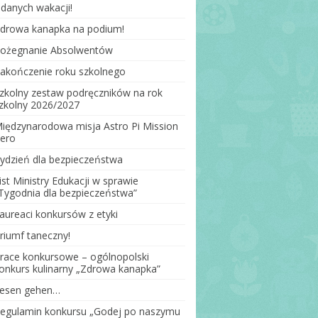
danych wakacji!
drowa kanapka na podium!
Lekturki
ożegnanie Absolwentów
zej
akończenie roku szkolnego
strej
zkolny zestaw podręczników na rok
zkolny 2026/2027
różni, a
iędzynarodowa misja Astro Pi Mission
ero
ydzień dla bezpieczeństwa
ist Ministry Edukacji w sprawie
iłka
Tygodnia dla bezpieczeństwa”
aureaci konkursów z etyki
iłka
riumf taneczny!
nej
race konkursowe – ogólnopolski
onkurs kulinarny „Zdrowa kanapka”
esen gehen…
egulamin konkursu „Godej po naszymu