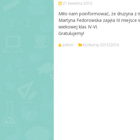
21 kwietnia 2016
Sekretariat
Miło nam poinformować, że drużyna z na
RODO
Martyna Fedorowska zajęła III miejsce 
wiekowej klas IV-VI.
Pedagog i psycho
Gratulujemy!
Biblioteka
admin
Konkursy 2015/2016
Świetlica szkolna
Pielęgniarka szk
Rada rodziców
Kadra