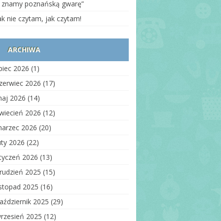
auzula informacyjna
 znamy poznańską gwarę”
ólna
ak nie czytam, jak czytam!
oważnienie do odbioru
iecka
ARCHIWA
rmularz informacyjny o
anie zdrowia
ipiec 2026
(1)
zerunek dziecka
zerwiec 2026
(17)
zerunek osób innych niż
aj 2026
(14)
ieci
wiecień 2026
(12)
auzula
formacyjna_wizerunek_strony
arzec 2026
(20)
ww
uty 2026
(22)
auzula
formacyjna_kontrahenci
tyczeń 2026
(13)
nitoring wizyjny –
rudzień 2025
(15)
idencja wejść
istopad 2025
(16)
auzula informacyjna –
aździernik 2025
(29)
bór
rzesień 2025
(12)
auzula informacyjna –