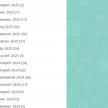
ięga wejść
ierpień 2025
(2)
auzula informacyjna –
ipiec 2025
(1)
respondencja
ektroniczna
zerwiec 2025
(17)
aj 2025
(20)
wiecień 2025
(30)
arzec 2025
(37)
uty 2025
(24)
tyczeń 2025
(3)
rudzień 2024
(24)
istopad 2024
(22)
aździernik 2024
(26)
rzesień 2024
(17)
ierpień 2024
(5)
ipiec 2024
(2)
zerwiec 2024
(5)