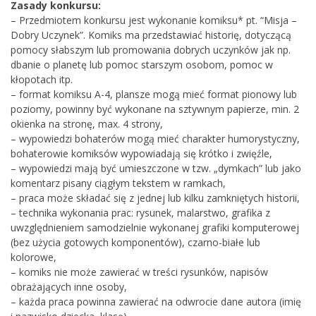
Zasady konkursu:
– Przedmiotem konkursu jest wykonanie komiksu* pt. “Misja –
Dobry Uczynek”. Komiks ma przedstawiać historię, dotyczącą
pomocy słabszym lub promowania dobrych uczynków jak np.
dbanie o planetę lub pomoc starszym osobom, pomoc w
kłopotach itp.
– format komiksu A-4, plansze mogą mieć format pionowy lub
poziomy, powinny być wykonane na sztywnym papierze, min. 2
okienka na stronę, max. 4 strony,
– wypowiedzi bohaterów mogą mieć charakter humorystyczny,
bohaterowie komiksów wypowiadają się krótko i zwięźle,
– wypowiedzi mają być umieszczone w tzw. „dymkach” lub jako
komentarz pisany ciągłym tekstem w ramkach,
– praca może składać się z jednej lub kilku zamkniętych historii,
– technika wykonania prac: rysunek, malarstwo, grafika z
uwzględnieniem samodzielnie wykonanej grafiki komputerowej
(bez użycia gotowych komponentów), czarno-białe lub
kolorowe,
– komiks nie może zawierać w treści rysunków, napisów
obrażających inne osoby,
– każda praca powinna zawierać na odwrocie dane autora (imię