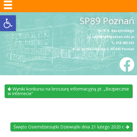
SP89 Poznań
Otwórz pasek narzędzi
Skip
SP89 Poznań
to
content
im. K. K. Baczyńskiego
sp89@sp89poznan.edu.pl
618 485 361
ul. Sochaczewska 3, 60-645 Poznań
Wyniki konkursu na broszurę informacyjną pt. „Bezpiecznie
w internecie”
Święto Osiemdziesiątki Dziewiątki dnia 21 lutego 2020 r.