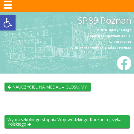
SP89 Poznań
Otwórz pasek narzędzi
Skip
SP89 Poznań
to
content
im. K. K. Baczyńskiego
sp89@sp89poznan.edu.pl
618 485 361
ul. Sochaczewska 3, 60-645 Poznań
NAUCZYCIEL NA MEDAL – GŁOSUJMY!
Wyniki szkolnego stopnia Wojewódzkiego Konkursu Języka
Polskiego